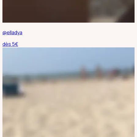
@elladya
dès
5
€