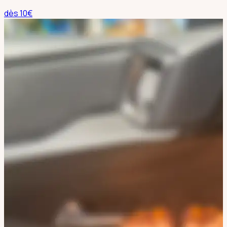
dès
10
€