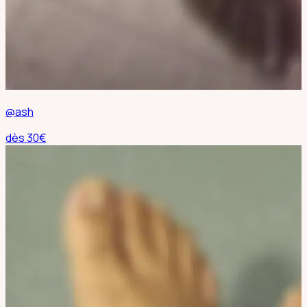
@ash
dès
30
€