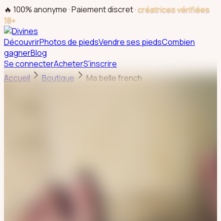
🔥 100% anonyme · Paiement discret ·
créatrices vérifiées
18+
Découvrir
Photos de pieds
Vendre ses pieds
Combien
gagner
Blog
Se connecter
Acheter
S'inscrire
Accueil
Boutique
Ma belle french