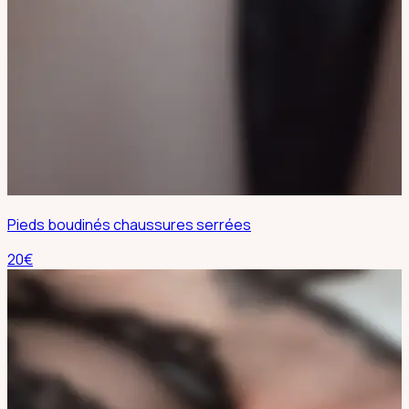
Pieds boudinés chaussures serrées
20
€