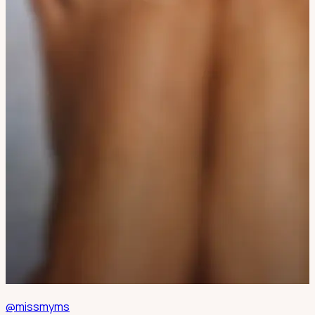
@missmyms