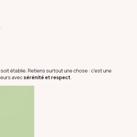
:
soit établie. Retiens surtout une chose : c'est une
eteurs avec
sérénité et respect
.