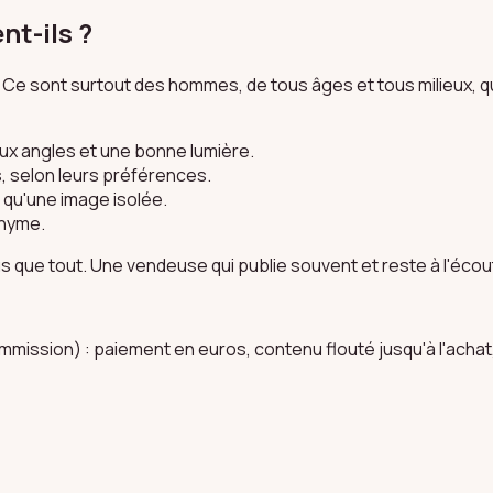
nt-ils ?
. Ce sont surtout des hommes, de tous âges et tous milieux, q
ux angles et une bonne lumière.
, selon leurs préférences.
 qu'une image isolée.
onyme.
que tout. Une vendeuse qui publie souvent et reste à l'écoute f
commission) : paiement en euros, contenu flouté jusqu'à l'ach