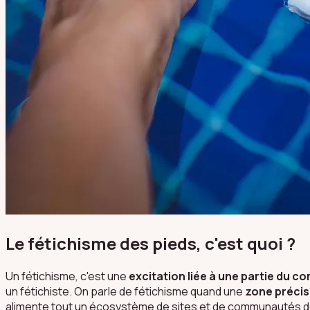
Le fétichisme des pieds, c'est quoi ?
Un fétichisme, c'est une
excitation liée à une partie du co
un fétichiste. On parle de fétichisme quand une
zone préci
alimente tout un écosystème de sites et de communautés d