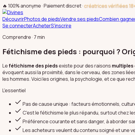
🔥 100% anonyme · Paiement discret ·
créatrices vérifiées 18
Découvrir
Photos de pieds
Vendre ses pieds
Combien gagne
Se connecter
Acheter
S'inscrire
Comprendre · 7 min
Fétichisme des pieds : pourquoi ? Ori
Le
fétichisme des pieds
existe pour des raisons
multiples
évoquent aussi la proximité, dans le cerveau, des zones liée
les hommes. Voici les origines, la psychologie, et ce que r
L'essentiel
Pas de cause unique : facteurs émotionnels, cultur
C'est le fétichisme le plus répandu, surtout chez 
Préférence courante et sans danger, à aborder sa
Les acheteurs veulent du contenu soigné et une v