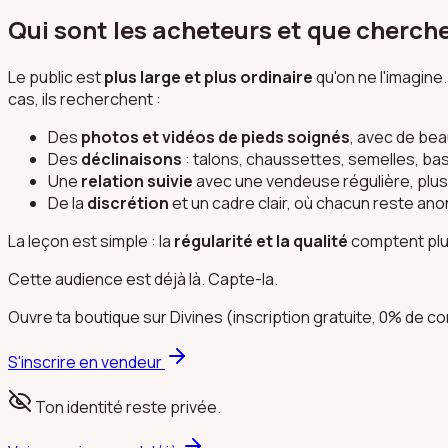
Qui sont les acheteurs et que cherche
Le public est
plus large et plus ordinaire
qu'on ne l'imagine
cas, ils recherchent :
Des
photos et vidéos de pieds soignés
, avec de bea
Des
déclinaisons
: talons, chaussettes, semelles, bas
Une
relation suivie
avec une vendeuse régulière, plus
De la
discrétion
et un cadre clair, où chacun reste an
La leçon est simple : la
régularité et la qualité
comptent plus 
Cette audience est déjà là. Capte-la.
Ouvre ta boutique sur Divines (inscription gratuite, 0% de 
S'inscrire en vendeur
Ton identité reste privée.