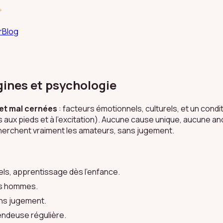
+
r
Blog
gines et psychologie
 et mal cernées
: facteurs émotionnels, culturels, et un con
s aux pieds et à l'excitation). Aucune cause unique, aucune an
echerchent vraiment les amateurs, sans jugement.
els, apprentissage dès l'enfance.
les hommes.
ns jugement.
endeuse régulière.