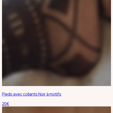
Pieds avec collants Noir à motifs
20
€