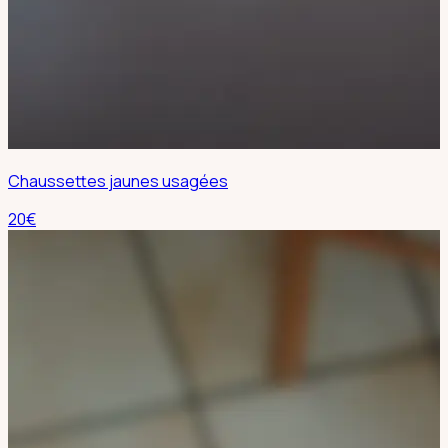
Chaussettes jaunes usagées
20
€