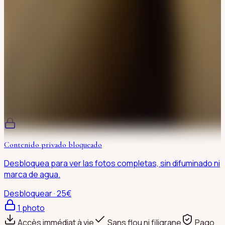
Contenido privado bloqueado
Desbloquea para ver las fotos completas, sin difuminado ni
marca de agua.
Desbloquear · 25€
1
photo
Accès immédiat à vie
Sans flou ni filigrane
Pago