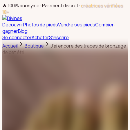
🔥 100% anonyme · Paiement discret ·
créatrices vérifiées
18+
Découvrir
Photos de pieds
Vendre ses pieds
Combien
gagner
Blog
Se connecter
Acheter
S'inscrire
Accueil
Boutique
J’ai encore des traces de bronzage
de cet été