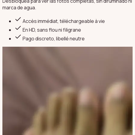
Desbloquea para ver las fotos completas, sin difuminado ni
marca de agua.
Accès immédiat, téléchargeable à vie
En HD, sans flou ni filigrane
Pago discreto
, libellé neutre