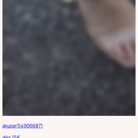
@user549066871
dès
15
€