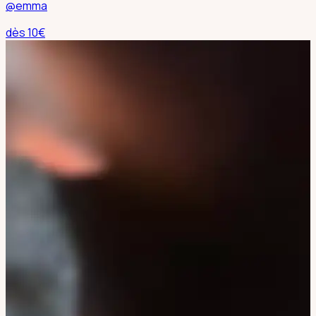
@emma
dès
10
€