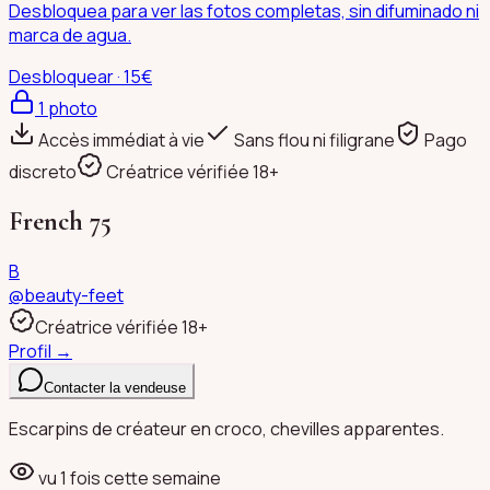
Desbloquea para ver las fotos completas, sin difuminado ni
marca de agua.
Desbloquear · 15€
1
photo
Accès immédiat à vie
Sans flou ni filigrane
Pago
discreto
Créatrice vérifiée 18+
French 75
B
@
beauty-feet
Créatrice vérifiée 18+
Profil →
Contacter la vendeuse
Escarpins de créateur en croco, chevilles apparentes.
vu
1
fois cette semaine