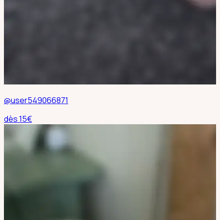
@user549066871
dès
15
€