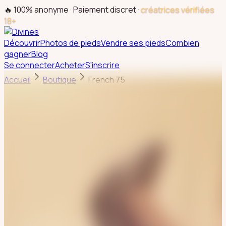
🔥 100% anonyme · Paiement discret ·
créatrices vérifiées
18+
Découvrir
Photos de pieds
Vendre ses pieds
Combien
gagner
Blog
Se connecter
Acheter
S'inscrire
Accueil
Boutique
French 75