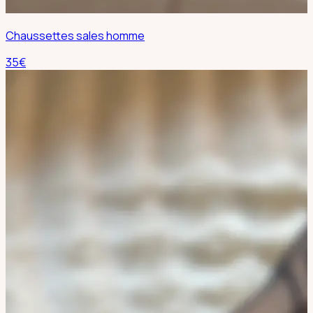
Chaussettes sales homme
35
€