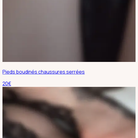
Pieds boudinés chaussures serrées
20
€