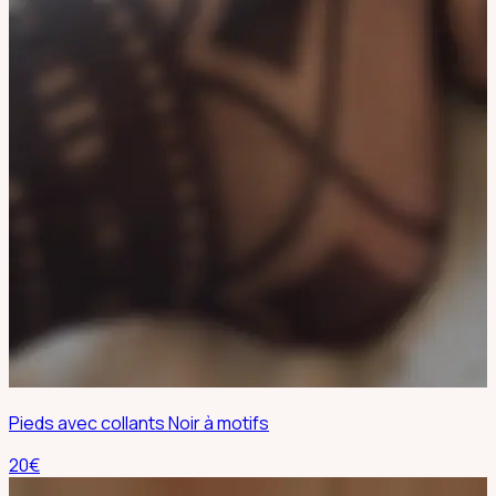
Pieds avec collants Noir à motifs
20
€