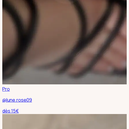
Pro
@lune.rose09
dès
15
€