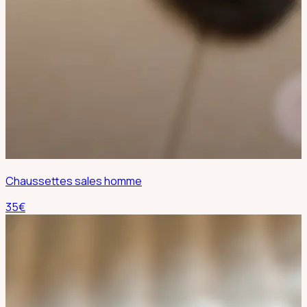
Chaussettes sales homme
35
€