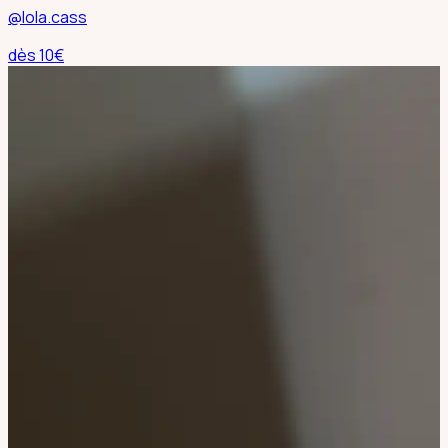
@lola.cass
dès
10
€