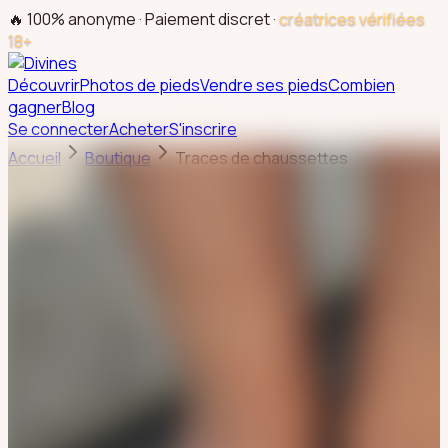
🔥 100% anonyme · Paiement discret ·
créatrices vérifiées
18+
Découvrir
Photos de pieds
Vendre ses pieds
Combien
gagner
Blog
Se connecter
Acheter
S'inscrire
Accueil
Boutique
Traces de chaussettes