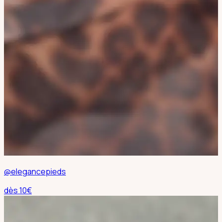
@elegancepieds
dès
10
€