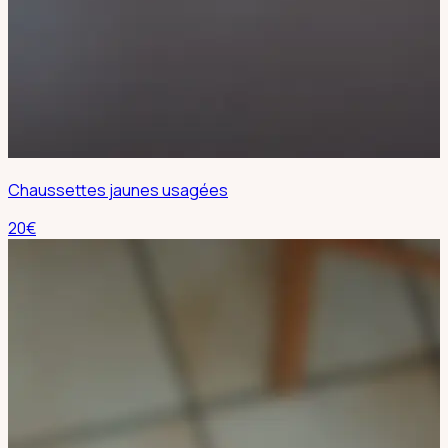
Chaussettes jaunes usagées
20
€