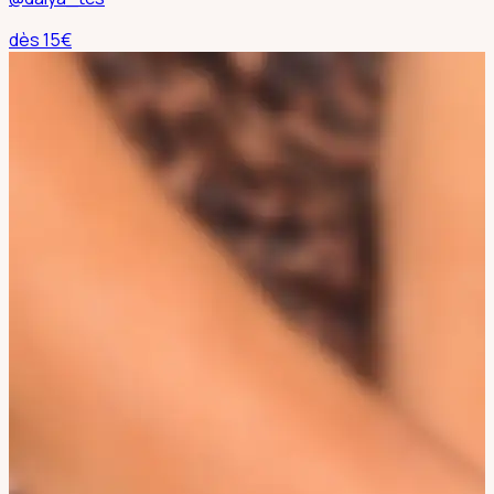
dès
15
€