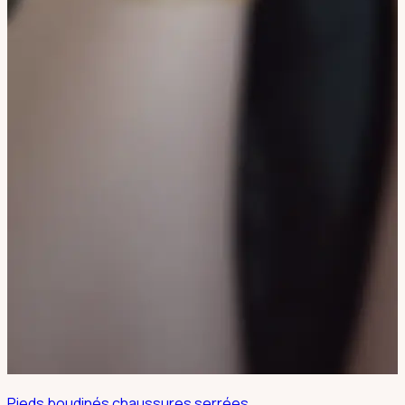
Pieds boudinés chaussures serrées