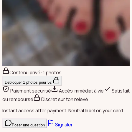
Contenu privé · 1 photos
Débloquer
1
photos pour
5
€
Paiement sécurisé
Accès immédiat à vie
Satisfait
ou remboursé
Discret sur ton relevé
Instant access after payment. Neutral label on your card.
Signaler
Poser une question