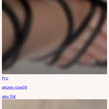
Pro
@lune.rose09
dès
15
€