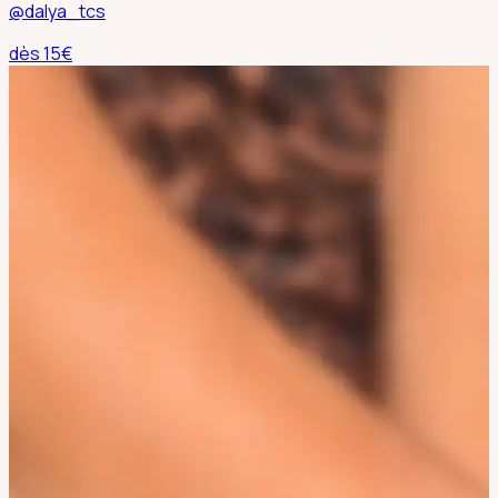
@dalya_tcs
dès
15
€