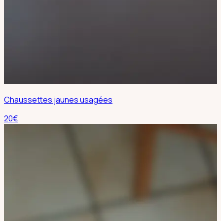
Chaussettes jaunes usagées
20
€