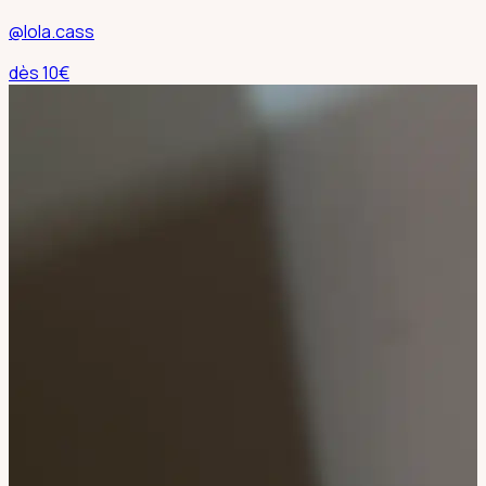
@lola.cass
dès
10
€