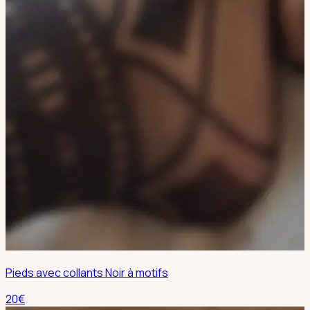
Pieds avec collants Noir à motifs
20
€