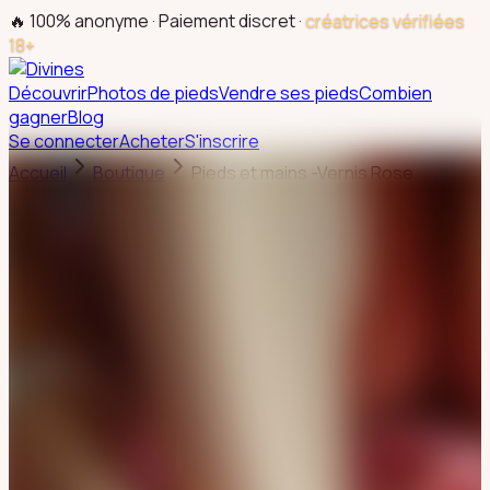
🔥 100% anonyme · Paiement discret ·
créatrices vérifiées
18+
Découvrir
Photos de pieds
Vendre ses pieds
Combien
gagner
Blog
Se connecter
Acheter
S'inscrire
Accueil
Boutique
Pieds et mains -Vernis Rose