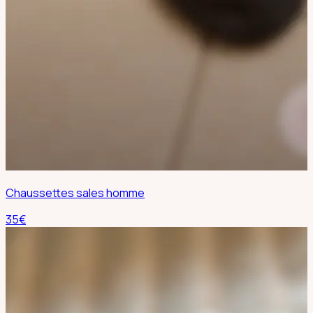
Chaussettes sales homme
35
€