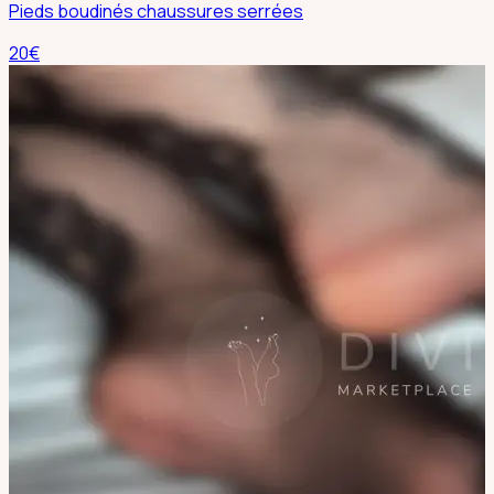
Pieds boudinés chaussures serrées
20
€