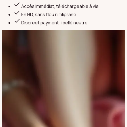
Accès immédiat, téléchargeable à vie
En HD, sans flou ni filigrane
Discreet payment
, libellé neutre