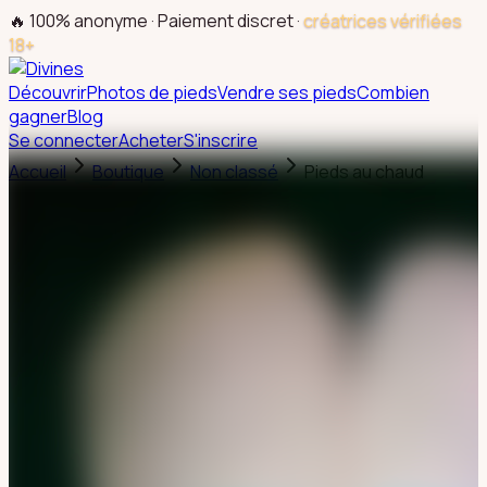
🔥 100% anonyme · Paiement discret ·
créatrices vérifiées
18+
Découvrir
Photos de pieds
Vendre ses pieds
Combien
gagner
Blog
Se connecter
Acheter
S'inscrire
Accueil
Boutique
Non classé
Pieds au chaud