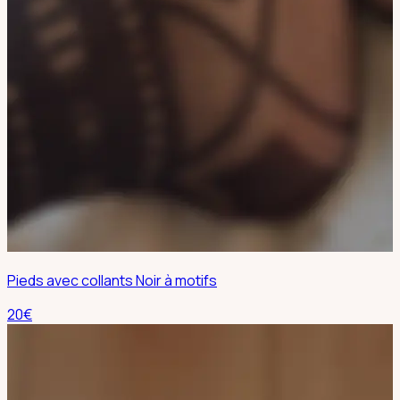
Pieds avec collants Noir à motifs
20
€