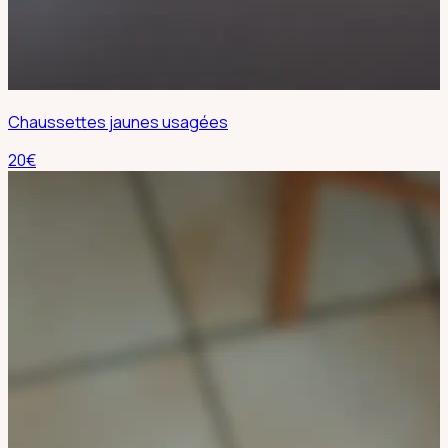
Chaussettes jaunes usagées
20
€