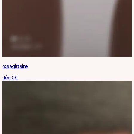
@sagittaire
dès
5
€