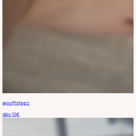
@softstepz
dès
10
€