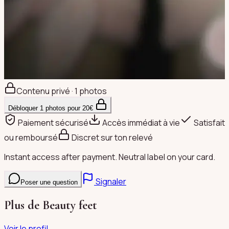
Contenu privé · 1 photos
Débloquer
1
photos pour
20
€
Paiement sécurisé
Accès immédiat à vie
Satisfait
ou remboursé
Discret sur ton relevé
Instant access after payment. Neutral label on your card.
Signaler
Poser une question
Plus de
Beauty feet
Voir le profil →