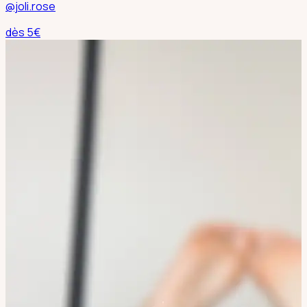
@joli.rose
dès
5
€