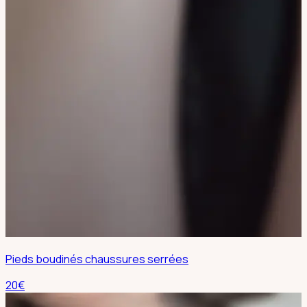
Pieds boudinés chaussures serrées
20
€