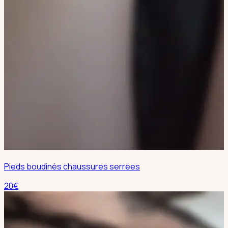
Pieds boudinés chaussures serrées
20
€