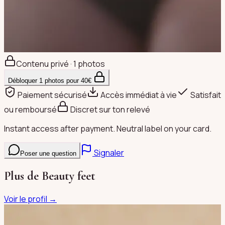
Contenu privé · 1 photos
Débloquer
1
photos pour
40
€
Paiement sécurisé
Accès immédiat à vie
Satisfait
ou remboursé
Discret sur ton relevé
Instant access after payment. Neutral label on your card.
Signaler
Poser une question
Plus de
Beauty feet
Voir le profil →