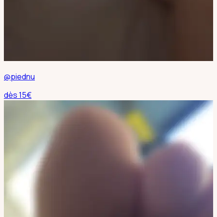
@piednu
dès
15
€