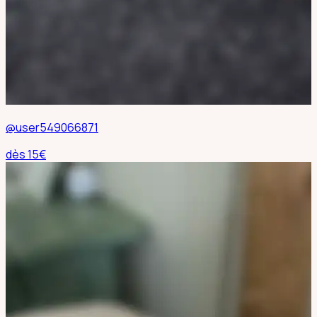
@user549066871
dès
15
€