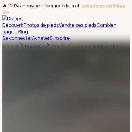
🔥 100% anonyme · Paiement discret ·
créatrices vérifiées
18+
Découvrir
Photos de pieds
Vendre ses pieds
Combien
gagner
Blog
Se connecter
Acheter
S'inscrire
Accueil
Boutique
Culotte noire avec dentelle fleur