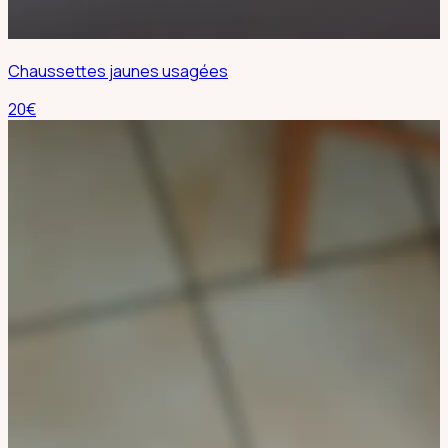
Chaussettes jaunes usagées
20
€