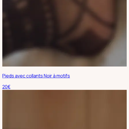
Pieds avec collants Noir à motifs
20
€