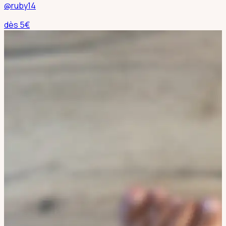
@ruby14
dès
5
€