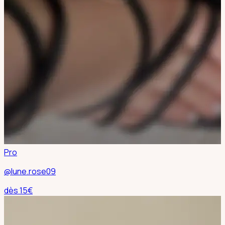
Pro
@lune.rose09
dès
15
€