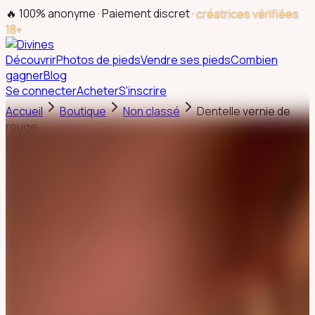
🔥 100% anonyme · Paiement discret ·
créatrices vérifiées
18+
Découvrir
Photos de pieds
Vendre ses pieds
Combien
gagner
Blog
Se connecter
Acheter
S'inscrire
Accueil
Boutique
Non classé
Dentelle vernie de
rouge