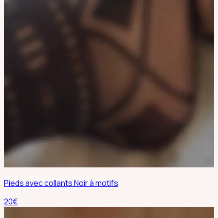
Pieds avec collants Noir à motifs
20
€