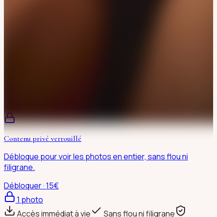
Contenu privé verrouillé
Débloque pour voir les photos en entier, sans flou ni
filigrane.
Débloquer · 15€
1
photo
Accès immédiat à vie
Sans flou ni filigrane