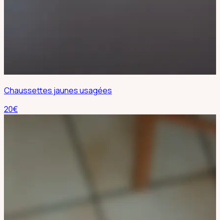
Chaussettes jaunes usagées
20
€