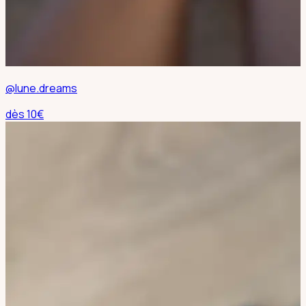
@lune.dreams
dès
10
€