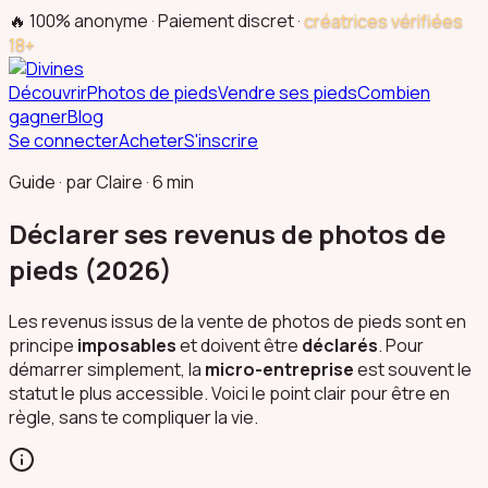
🔥 100% anonyme · Paiement discret ·
créatrices vérifiées
18+
Découvrir
Photos de pieds
Vendre ses pieds
Combien
gagner
Blog
Se connecter
Acheter
S'inscrire
Guide · par Claire · 6 min
Déclarer ses revenus de photos de
pieds (2026)
Les revenus issus de la vente de photos de pieds sont en
principe
imposables
et doivent être
déclarés
. Pour
démarrer simplement, la
micro-entreprise
est souvent le
statut le plus accessible. Voici le point clair pour être en
règle, sans te compliquer la vie.