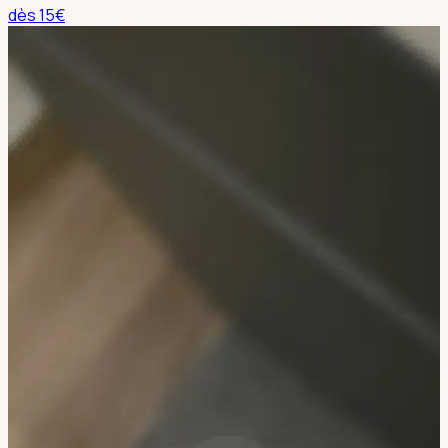
dès
15
€