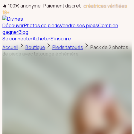
🔥 100% anonyme · Paiement discret ·
créatrices vérifiées
18+
Découvrir
Photos de pieds
Vendre ses pieds
Combien
gagner
Blog
Se connecter
Acheter
S'inscrire
Accueil
Boutique
Pieds tatoués
Pack de 2 photos
de pieds avec tatouage éphémère