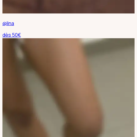
@lina
dès
50
€