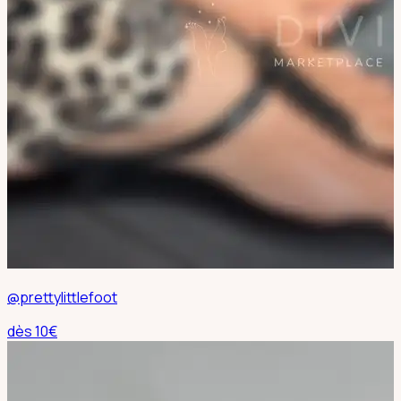
@prettylittlefoot
dès
10
€