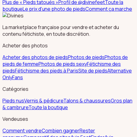
Plus de «
Pieds tatoués
»
Profil de @
divinefeet
Toute la
boutique
Le prix d'une photo de pieds
Comment ça marche
La marketplace française pour vendre et acheter du
contenu fétichiste, en toute discrétion.
Acheter des photos
Acheter des photos de pieds
Photos de pieds
Photos de
pieds de femme
Photos de pieds sexy
Fétichisme des
pieds
Fétichisme des pieds à Paris
Site de pieds
Alternative
OnlyFans
Catégories
Pieds nus
Vernis & pédicure
Talons & chaussures
Gros plan
& cambrure
Toute la boutique
Vendeuses
Comment vendre
Combien gagner
Rester