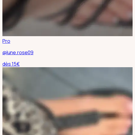
Pro
@lune.rose09
dès
15
€