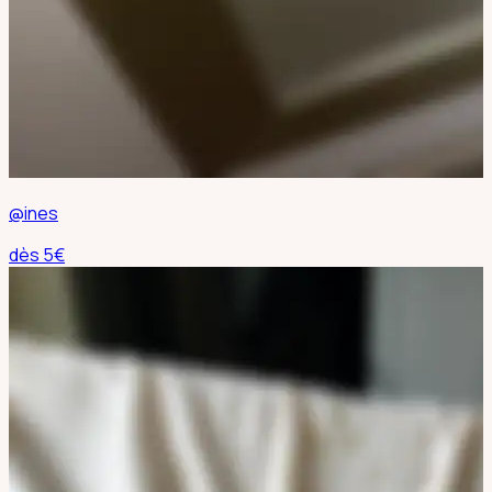
@ines
dès
5
€