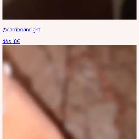
@carribeannight
dès
10
€