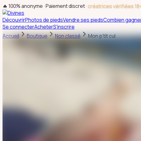
🔥 100% anonyme · Paiement discret ·
créatrices vérifiées 18
Découvrir
Photos de pieds
Vendre ses pieds
Combien gagne
Se connecter
Acheter
S'inscrire
Accueil
Boutique
Non classé
Mon p’tit cul