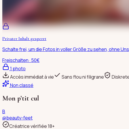
Privater Inhalt gesperrt
Schalte frei, um die Fotos in voller Größe zu sehen, ohne 
Freischalten · 50€
1
photo
Accès immédiat à vie
Sans flou ni filigrane
Diskret
Non classé
Mon p’tit cul
B
@
beauty-feet
Créatrice vérifiée 18+