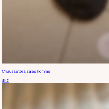
Chaussettes sales homme
35
€