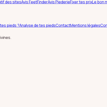
if des sites
Avis FeetFinder
Avis Piederie
Fixer tes prix
Le bon m
tes pieds ?
Analyse de tes pieds
Contact
Mentions légales
Con
vines.