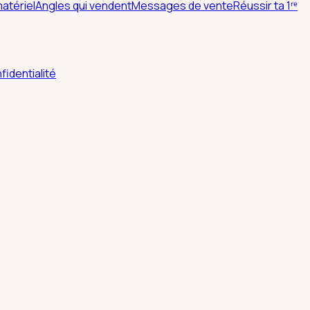
atériel
Angles qui vendent
Messages de vente
Réussir ta 1ʳᵉ
fidentialité