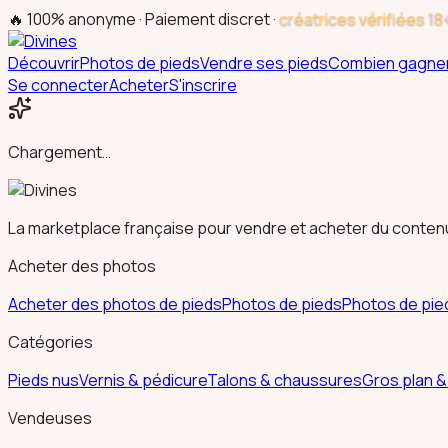
🔥 100% anonyme · Paiement discret ·
créatrices vérifiées 18
Découvrir
Photos de pieds
Vendre ses pieds
Combien gagne
Se connecter
Acheter
S'inscrire
Chargement…
La marketplace française pour vendre et acheter du contenu 
Acheter des photos
Acheter des photos de pieds
Photos de pieds
Photos de pi
Catégories
Pieds nus
Vernis & pédicure
Talons & chaussures
Gros plan 
Vendeuses