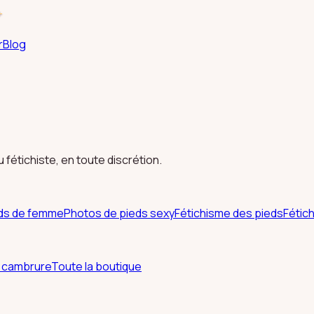
+
r
Blog
fétichiste, en toute discrétion.
eds de femme
Photos de pieds sexy
Fétichisme des pieds
Fétic
& cambrure
Toute la boutique