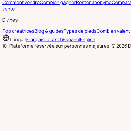
Comment vendre
Combien gagner
Rester anonyme
Comparat
vente
Divines
Top créatrices
Blog & guides
Types de pieds
Combien valent 
Langue
Français
Deutsch
Español
English
18+
Plateforme réservée aux personnes majeures. © 2026 Di