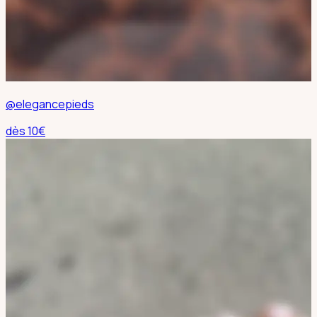
@elegancepieds
dès
10
€