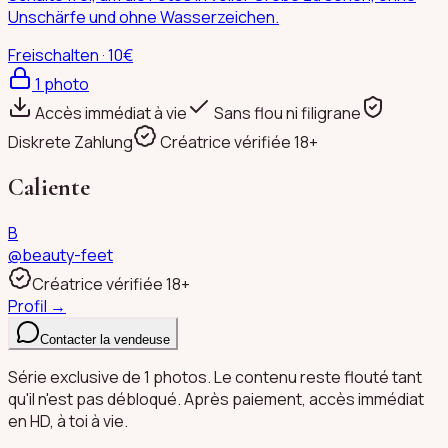
Unschärfe und ohne Wasserzeichen.
Freischalten · 10€
1
photo
Accès immédiat à vie
Sans flou ni filigrane
Diskrete Zahlung
Créatrice vérifiée 18+
Caliente
B
@
beauty-feet
Créatrice vérifiée 18+
Profil →
Contacter la vendeuse
Série exclusive de 1 photos. Le contenu reste flouté tant
qu'il n'est pas débloqué. Après paiement, accès immédiat
en HD, à toi à vie.