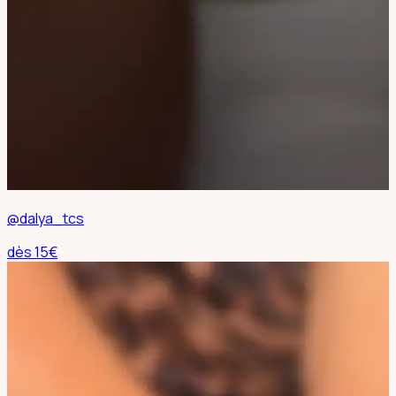
@dalya_tcs
dès
15
€