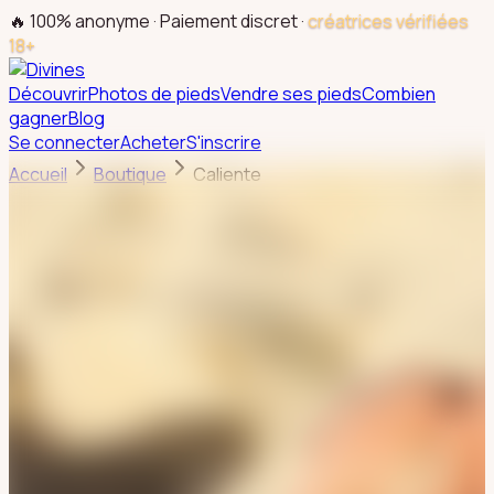
🔥 100% anonyme · Paiement discret ·
créatrices vérifiées
18+
Découvrir
Photos de pieds
Vendre ses pieds
Combien
gagner
Blog
Se connecter
Acheter
S'inscrire
Accueil
Boutique
Caliente