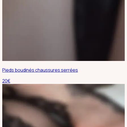
Pieds boudinés chaussures serrées
20
€