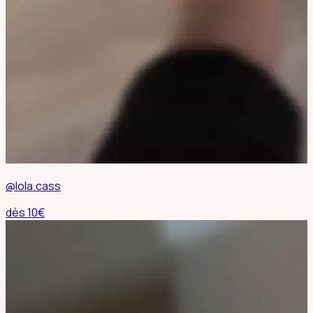
@lola.cass
dès
10
€