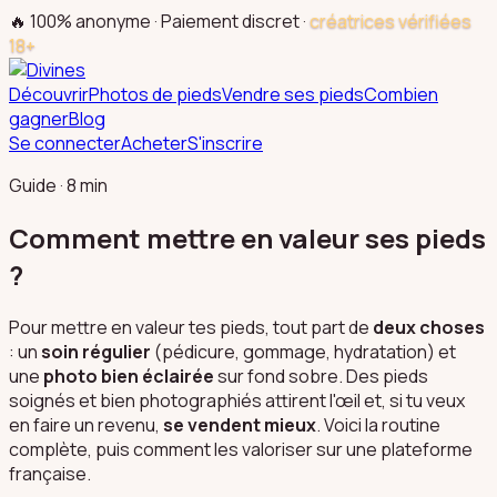
🔥 100% anonyme · Paiement discret ·
créatrices vérifiées
18+
Découvrir
Photos de pieds
Vendre ses pieds
Combien
gagner
Blog
Se connecter
Acheter
S'inscrire
Guide · 8 min
Comment mettre en valeur ses pieds
?
Pour mettre en valeur tes pieds, tout part de
deux choses
: un
soin régulier
(pédicure, gommage, hydratation) et
une
photo bien éclairée
sur fond sobre. Des pieds
soignés et bien photographiés attirent l'œil et, si tu veux
en faire un revenu,
se vendent mieux
. Voici la routine
complète, puis comment les valoriser sur une plateforme
française.