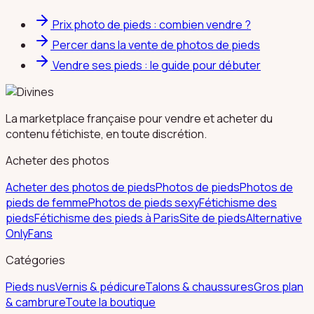
Prix photo de pieds : combien vendre ?
Percer dans la vente de photos de pieds
Vendre ses pieds : le guide pour débuter
La marketplace française pour vendre et acheter du
contenu fétichiste, en toute discrétion.
Acheter des photos
Acheter des photos de pieds
Photos de pieds
Photos de
pieds de femme
Photos de pieds sexy
Fétichisme des
pieds
Fétichisme des pieds à Paris
Site de pieds
Alternative
OnlyFans
Catégories
Pieds nus
Vernis & pédicure
Talons & chaussures
Gros plan
& cambrure
Toute la boutique